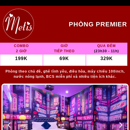
PHÒNG PREMIER
COMBO
GIỜ
QUA ĐÊM
2 GIỜ
TIẾP THEO
(23h30 - 11h)
199K
69K
329K
Phòng theo chủ đề, ghế tình yêu, điều hòa, máy chiếu 100inch,
nước nóng lạnh, BCS miễn phí và nhiều tiện ích khác.